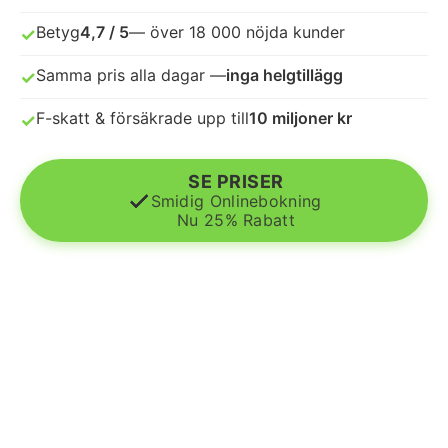
Betyg
4,7 / 5
— över 18 000 nöjda kunder
✓
Samma pris alla dagar —
inga helgtillägg
✓
F-skatt & försäkrade upp till
10 miljoner kr
✓
SE PRISER
Smidig Onlinebokning
Nu 25% Rabatt